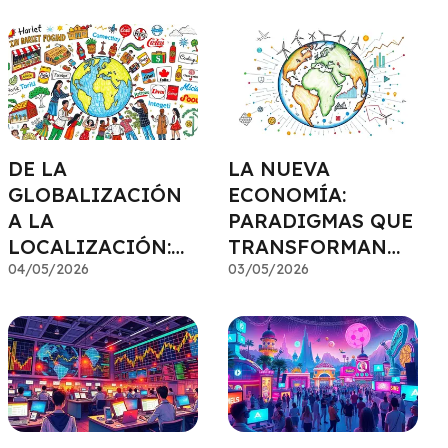
DE LA
LA NUEVA
GLOBALIZACIÓN
ECONOMÍA:
A LA
PARADIGMAS QUE
LOCALIZACIÓN:
TRANSFORMAN
UN CAMBIO EN LA
04/05/2026
TU CARTERA
03/05/2026
ESTRATEGIA