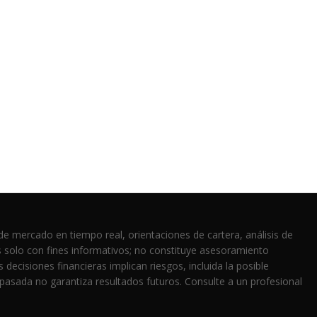
de mercado en tiempo real, orientaciones de cartera, análisis de
s solo con fines informativos; no constituye asesoramiento
 decisiones financieras implican riesgos, incluida la posible
 pasada no garantiza resultados futuros. Consulte a un profesional