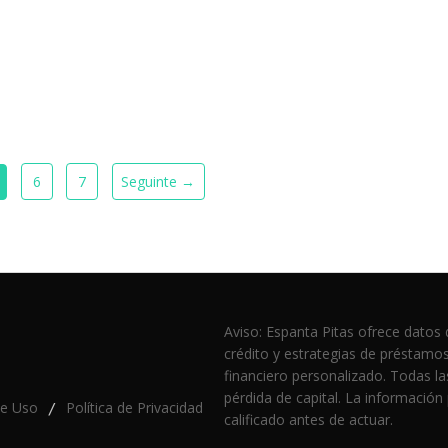
6
7
Seguinte →
Aviso: Espanta Pitas ofrece datos 
crédito y estrategias de préstamo
financiero personalizado. Todas las
pérdida de capital. La información
de Uso
Política de Privacidad
/
calificado antes de actuar.