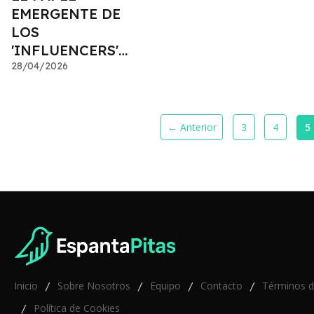
EMERGENTE DE
LOS
'INFLUENCERS'
FINANCIEROS
28/04/2026
← Anterior
3
4
5
Inicio
Sobre Nosotros
Equipo
Contacto
Términos 
/
/
/
/
Política de Cookies
/