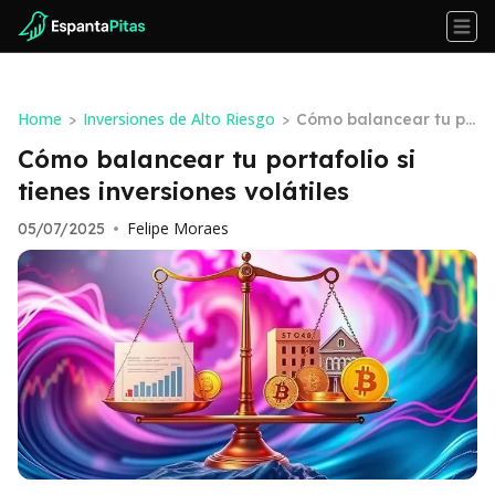
Home
Inversiones de Alto Riesgo
>
>
Cómo balancear tu po
rtafolio si tienes invers
Cómo balancear tu portafolio si
iones volátiles
tienes inversiones volátiles
Felipe Moraes
05/07/2025
•