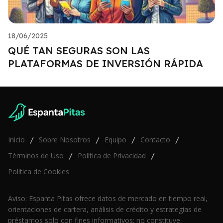
18/06/2025
QUÉ TAN SEGURAS SON LAS
PLATAFORMAS DE INVERSIÓN RÁPIDA
Inicio
Sobre Nosotros
Equipo
Contacto
/
/
/
/
Términos de Uso
Política de Privacidad
/
/
Política de Cookies
Aviso: Espanta Pitas ofrece datos de mercado en tiempo real,
orientaciones de cartera, análisis de crédito y estrategias de
préstamos solo con fines informativos; no constituye