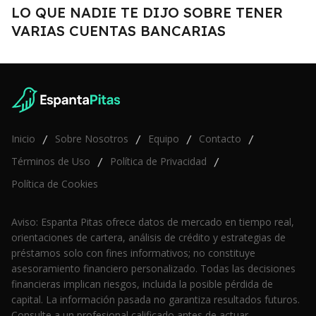
LO QUE NADIE TE DIJO SOBRE TENER
VARIAS CUENTAS BANCARIAS
Inicio
Sobre Nosotros
Equipo
Contacto
/
/
/
/
Términos de Uso
Política de Privacidad
/
/
Política de Cookies
Aviso: Espanta Pitas ofrece datos de mercado en tiempo real,
orientaciones de cartera, análisis de crédito y estrategias de
préstamos solo con fines informativos; no constituye
asesoramiento financiero personalizado. Todas las decisiones
financieras implican riesgos, incluida la posible pérdida de
capital. La información pasada no garantiza resultados futuros.
Consulte a un profesional calificado antes de actuar.