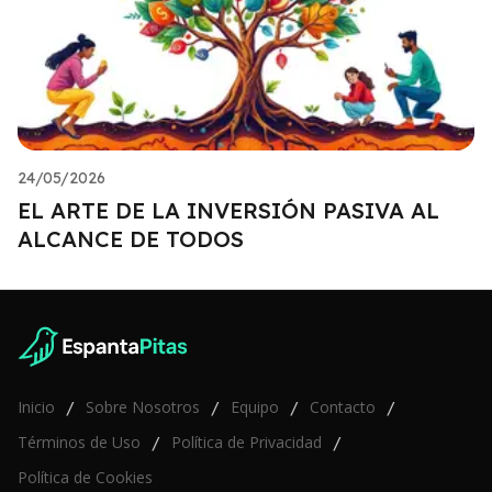
24/05/2026
EL ARTE DE LA INVERSIÓN PASIVA AL
ALCANCE DE TODOS
Inicio
Sobre Nosotros
Equipo
Contacto
/
/
/
/
Términos de Uso
Política de Privacidad
/
/
Política de Cookies