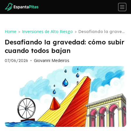
Home
Inversiones de Alto Riesgo
>
>
Desafiando la graved
ad: cómo subir cuand
Desafiando la gravedad: cómo subir
o todos bajan
cuando todos bajan
Giovanni Medeiros
07/06/2026
•