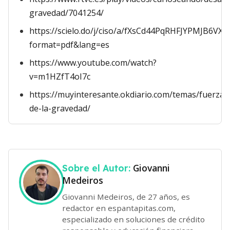
gravedad/7041254/
https://scielo.do/j/ciso/a/fXsCd44PqRHFJYPMJB6VXV
format=pdf&lang=es
https://www.youtube.com/watch?
v=m1HZfT4oI7c
https://muyinteresante.okdiario.com/temas/fuerza-
de-la-gravedad/
Giovanni
Sobre el Autor:
Medeiros
Giovanni Medeiros, de 27 años, es
redactor en espantapitas.com,
especializado en soluciones de crédito