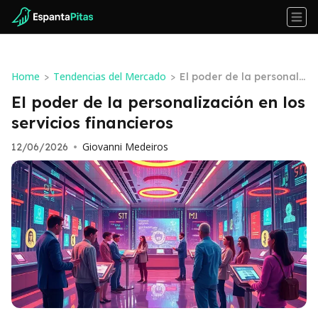
Home
Tendencias del Mercado
>
>
El poder de la personali
zación en los servicios fi
El poder de la personalización en los
nancieros
servicios financieros
Giovanni Medeiros
12/06/2026
•