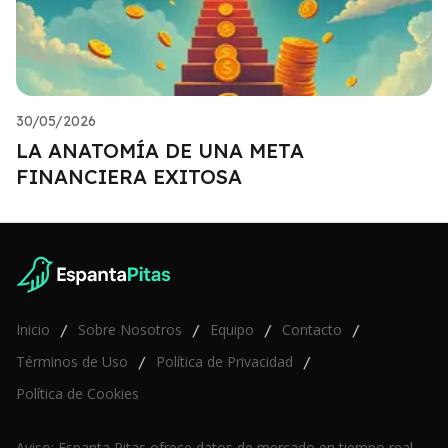
30/05/2026
LA ANATOMÍA DE UNA META
FINANCIERA EXITOSA
Inicio
Sobre Nosotros
Equipo
Contacto
/
/
/
/
Términos de Uso
Política de Privacidad
/
/
Política de Cookies
Aviso: Espanta Pitas ofrece datos de mercado en tiempo real,