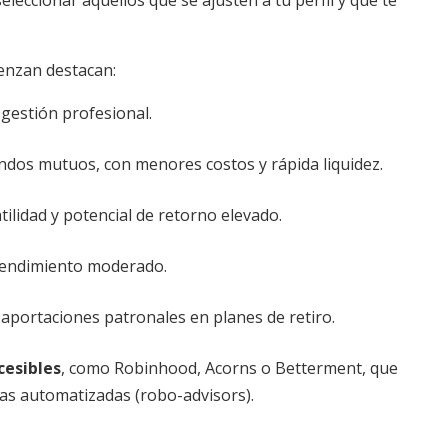
seleccionar aquellos que se ajusten a tu perfil y que te
enzan destacan:
 gestión profesional.
ondos mutuos, con menores costos y rápida liquidez.
tilidad y potencial de retorno elevado.
 rendimiento moderado.
y aportaciones patronales en planes de retiro.
cesibles
, como Robinhood, Acorns o Betterment, que
s automatizadas (robo-advisors).