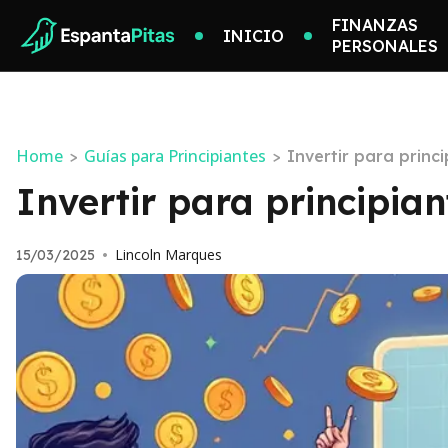
FINANZAS
INICIO
PERSONALES
Home
Guías para Principiantes
>
>
Invertir para princ
Invertir para principian
Lincoln Marques
15/03/2025
•