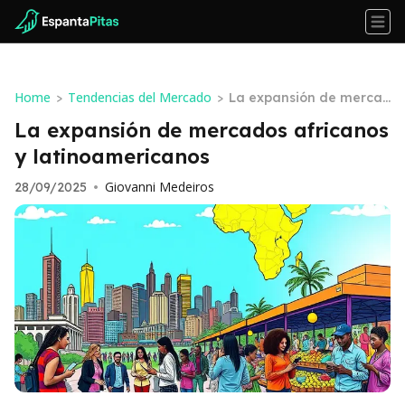
Home
Tendencias del Mercado
>
>
La expansión de merca
dos africanos y latinoa
La expansión de mercados africanos
mericanos
y latinoamericanos
Giovanni Medeiros
28/09/2025
•