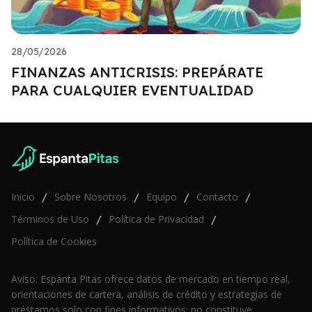
28/05/2026
FINANZAS ANTICRISIS: PREPÁRATE
PARA CUALQUIER EVENTUALIDAD
Inicio
Sobre Nosotros
Equipo
Contacto
/
/
/
/
Términos de Uso
Política de Privacidad
/
/
Política de Cookies
Aviso: Espanta Pitas ofrece datos de mercado en tiempo real,
orientaciones de cartera, análisis de crédito y estrategias de
préstamos solo con fines informativos; no constituye