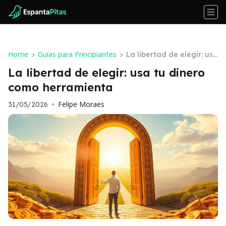
Home
Guías para Principiantes
>
>
La libertad de elegir: usa
tu dinero como herramie
La libertad de elegir: usa tu dinero
nta
como herramienta
Felipe Moraes
31/05/2026
•