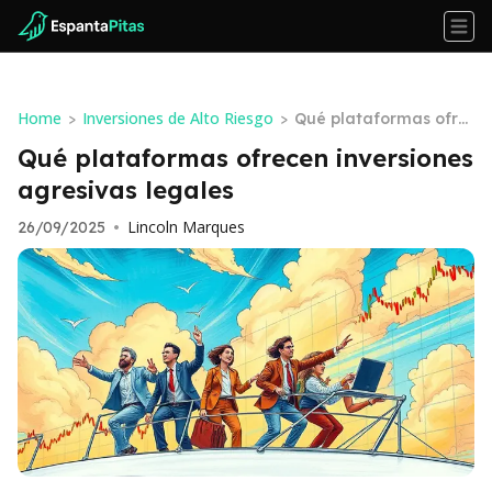
Home
Inversiones de Alto Riesgo
>
>
Qué plataformas ofre
cen inversiones agresi
Qué plataformas ofrecen inversiones
vas legales
agresivas legales
Lincoln Marques
26/09/2025
•