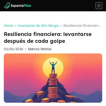
Home
Inversiones de Alto Riesgo
>
>
Resiliencia financiera:
levantarse después d
Resiliencia financiera: levantarse
e cada golpe
después de cada golpe
Marcos Vinicius
02/06/2026
•