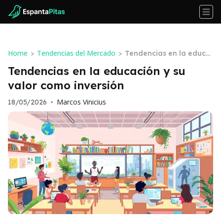
Home
Tendencias del Mercado
>
>
Tendencias en la educa
ción y su valor como inv
Tendencias en la educación y su
ersión
valor como inversión
Marcos Vinicius
18/05/2026
•