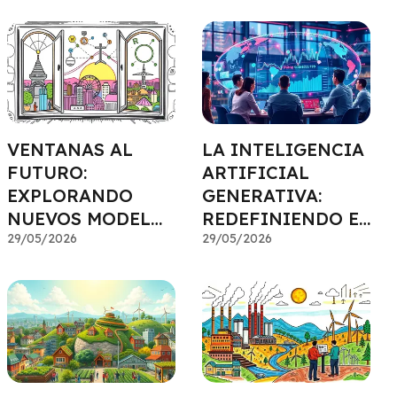
FUTURO
VENTANAS AL
LA INTELIGENCIA
FUTURO:
ARTIFICIAL
EXPLORANDO
GENERATIVA:
NUEVOS MODELOS
REDEFINIENDO EL
DE NEGOCIO
29/05/2026
ANÁLISIS DE
29/05/2026
MERCADO