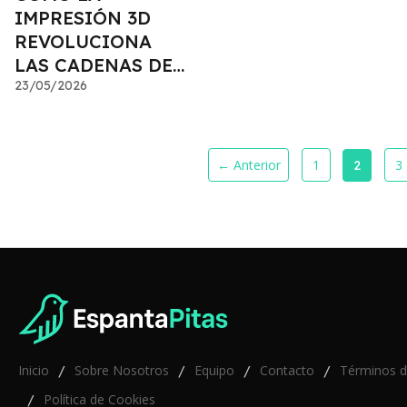
IMPRESIÓN 3D
REVOLUCIONA
LAS CADENAS DE
SUMINISTRO
23/05/2026
← Anterior
1
3
2
Inicio
Sobre Nosotros
Equipo
Contacto
Términos 
/
/
/
/
Política de Cookies
/