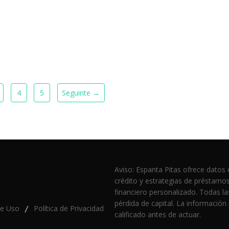
4
5
Seguinte →
Aviso: Espanta Pitas ofrece datos 
crédito y estrategias de préstamo
financiero personalizado. Todas las
pérdida de capital. La información
de Uso
Política de Privacidad
/
calificado antes de actuar.