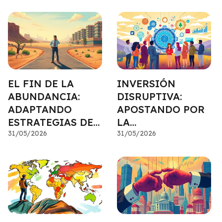
FONDOS
EL FIN DE LA
INVERSIÓN
ABUNDANCIA:
DISRUPTIVA:
ADAPTANDO
APOSTANDO POR
ESTRATEGIAS DE
LA
INVERSIÓN
31/05/2026
TRANSFORMACIÓ
31/05/2026
N