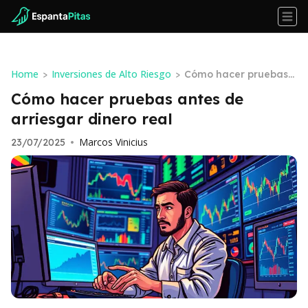
Home
Inversiones de Alto Riesgo
>
>
Cómo hacer pruebas
antes de arriesgar din
Cómo hacer pruebas antes de
ero real
arriesgar dinero real
Marcos Vinicius
23/07/2025
•