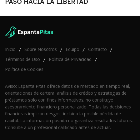
PASO HACIA LA LIBERTAD
Inicio
Sobre Nosotros
Equipo
Contacto
/
/
/
/
Términos de Uso
Política de Privacidad
/
/
Política de Cookies
Aviso: Espanta Pitas ofrece datos de mercado en tiempo real,
orientaciones de cartera, análisis de crédito y estrategias de
préstamos solo con fines informativos; no constituye
asesoramiento financiero personalizado. Todas las decisiones
financieras implican riesgos, incluida la posible pérdida de
capital. La información pasada no garantiza resultados futuros.
Consulte a un profesional calificado antes de actuar.