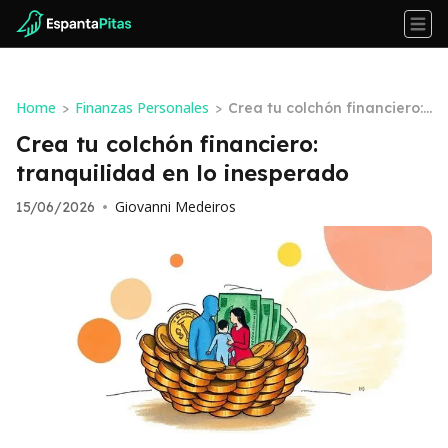
Home
Finanzas Personales
>
>
Crea tu colchón financiero:
tranquilidad en lo inespera
Crea tu colchón financiero:
do
tranquilidad en lo inesperado
Giovanni Medeiros
15/06/2026
•