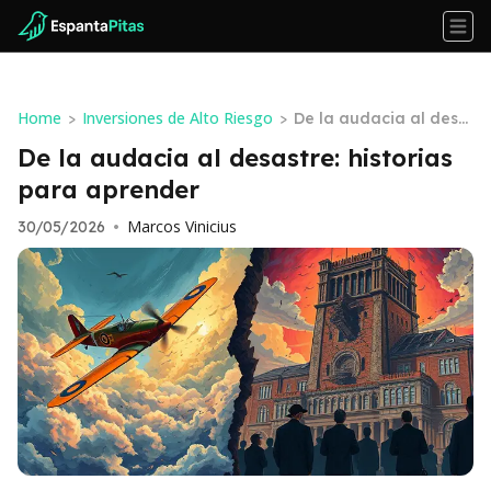
Home
Inversiones de Alto Riesgo
>
>
De la audacia al desa
stre: historias para ap
De la audacia al desastre: historias
render
para aprender
Marcos Vinicius
30/05/2026
•