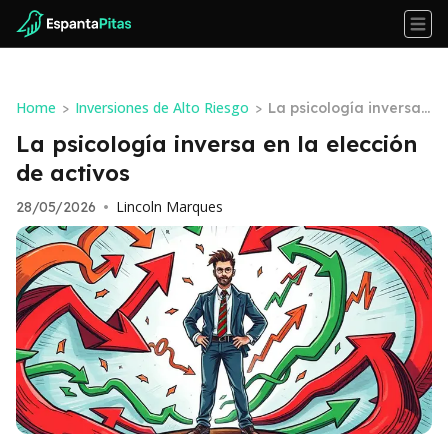
Home
Inversiones de Alto Riesgo
>
>
La psicología inversa
en la elección de activ
La psicología inversa en la elección
os
de activos
Lincoln Marques
28/05/2026
•