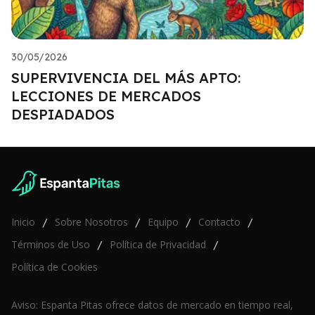
30/05/2026
SUPERVIVENCIA DEL MÁS APTO:
LECCIONES DE MERCADOS
DESPIADADOS
Inicio
Sobre Nosotros
Equipo
Contacto
/
/
/
/
Términos de Uso
Política de Privacidad
/
/
Política de Cookies
Aviso: Espanta Pitas ofrece datos de mercado en tiempo real,