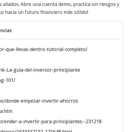
 aliados. Abre una cuenta demo, practica sin riesgos y
o hacia un futuro financiero más sólido!
ncias
sor-que-llevas-dentro-tutorial-completo/
k-La-guia-del-inversor-principiante
ng-101/
los/donde-empezar-invertir-ahorros
sa.htm
prender-a-invertir-para-principiantes--231218
/midinero/1633337132_171648.html