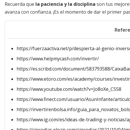
Recuerda que
la paciencia y la disciplina
son tus mejores
avanza con confianza. ¡Es el momento de dar el primer pas
Refere
https://fuerzaactiva.net/p/despierta-al-genio-inver
https://www.helpmycash.com/invertir/
https://es.scribd.com/document/583793588/CaixaBan
https://www.etoro.com/es/academy/courses/investi
https://www.youtube.com/watch?v=Jo8oXe_C558
https://www.finect.com/usuario/AsunInfante/articu
https://invertirenbolsa.info/guia_para_novatos_bol
https://www.ig.com/es/ideas-de-trading-y-noticias/a
https://cincodias.elpais.com/cincodias/2021/10/04