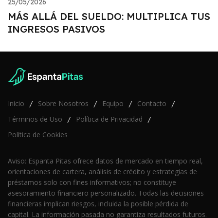
25/05/2026
MÁS ALLÁ DEL SUELDO: MULTIPLICA TUS
INGRESOS PASIVOS
Inicio
Sobre Nosotros
Equipo
Contacto
/
/
/
/
Términos de Uso
Política de Privacidad
/
/
Política de Cookies
Aviso: Espanta Pitas ofrece datos de mercado en tiempo real,
orientaciones de cartera, análisis de crédito y estrategias de
préstamos solo con fines informativos; no constituye
asesoramiento financiero personalizado. Todas las decisiones
financieras implican riesgos, incluida la posible pérdida de
capital. La información pasada no garantiza resultados futuros.