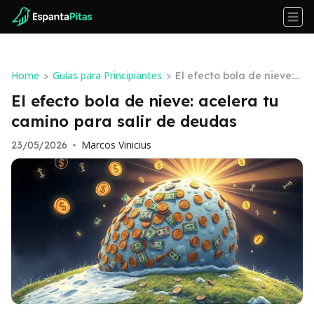
Home
Guías para Principiantes
>
>
El efecto bola de nieve:
acelera tu camino para
El efecto bola de nieve: acelera tu
salir de deudas
camino para salir de deudas
Marcos Vinicius
23/05/2026
•