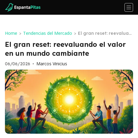
Home
Tendencias del Mercado
>
>
El gran reset: reevaluan
do el valor en un mundo
El gran reset: reevaluando el valor
cambiante
en un mundo cambiante
Marcos Vinicius
06/06/2026
•