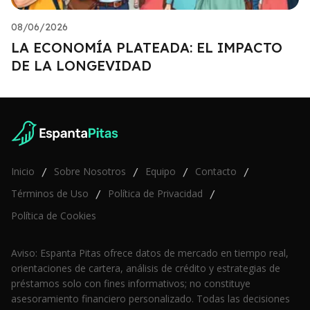
08/06/2026
LA ECONOMÍA PLATEADA: EL IMPACTO
DE LA LONGEVIDAD
Inicio
Sobre Nosotros
Equipo
Contacto
/
/
/
/
Términos de Uso
Política de Privacidad
/
/
Política de Cookies
Aviso: Espanta Pitas ofrece datos de mercado en tiempo real,
orientaciones de cartera, análisis de crédito y estrategias de
préstamos solo con fines informativos; no constituye
asesoramiento financiero personalizado. Todas las decisiones