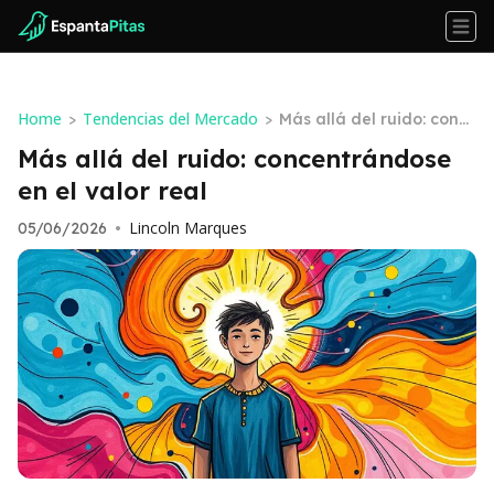
Home
Tendencias del Mercado
>
>
Más allá del ruido: conc
entrándose en el valor r
Más allá del ruido: concentrándose
eal
en el valor real
Lincoln Marques
05/06/2026
•