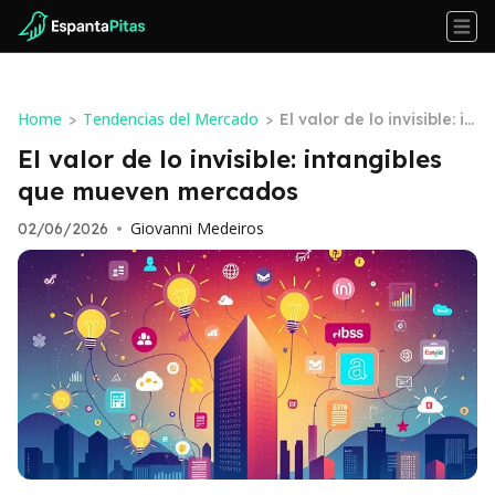
Home
Tendencias del Mercado
>
>
El valor de lo invisible: in
tangibles que mueven
El valor de lo invisible: intangibles
mercados
que mueven mercados
Giovanni Medeiros
02/06/2026
•