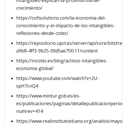
intangibles-explican-la-proxima-ola-de-
crecimiento/
https://cofisolutions.com/la-economia-del-
conocimiento-y-el-impacto-de-los-intangibles-
reflexiones-desde-cotec/
https://repositorio.upct.es/server/api/core/bitstre
a9b8-4ff3-9b25-00d5ae75fc11/content
https://incotec.es/blog/activos-intangibles-
economia-global/
https://www.youtube.com/watch?v=2U-
spH7cnQ4
https://www.mintur.gob.es/es-
es/publicaciones/paginas/detallepublicacionperiodi
numrev=414
https://www.realinstitutoelcano.org/analisis/mayor-