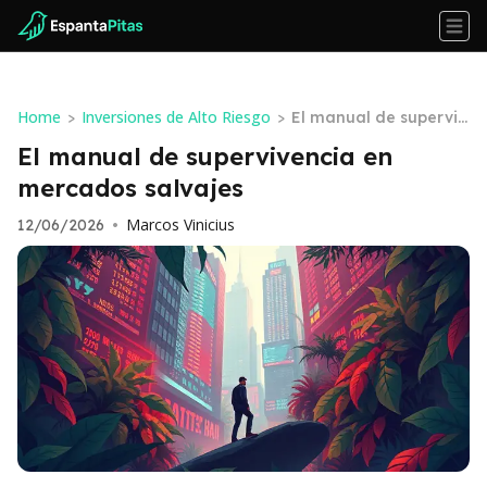
Home
Inversiones de Alto Riesgo
>
>
El manual de superviv
encia en mercados sal
El manual de supervivencia en
vajes
mercados salvajes
Marcos Vinicius
12/06/2026
•