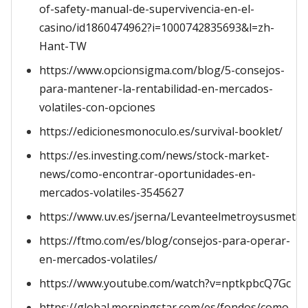
of-safety-manual-de-supervivencia-en-el-
casino/id1860474962?i=1000742835693&l=zh-
Hant-TW
https://www.opcionsigma.com/blog/5-consejos-
para-mantener-la-rentabilidad-en-mercados-
volatiles-con-opciones
https://edicionesmonoculo.es/survival-booklet/
https://es.investing.com/news/stock-market-
news/como-encontrar-oportunidades-en-
mercados-volatiles-3545627
https://www.uv.es/jserna/Levanteelmetroysusmetaf
https://ftmo.com/es/blog/consejos-para-operar-
en-mercados-volatiles/
https://www.youtube.com/watch?v=nptkpbcQ7Gc
https://global.morningstar.com/es/fondos/como-