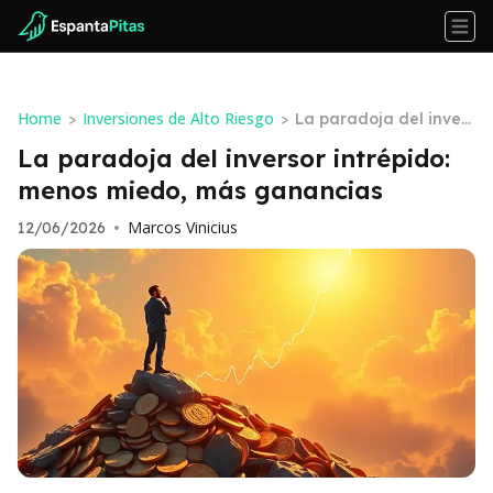
Home
Inversiones de Alto Riesgo
>
>
La paradoja del invers
or intrépido: menos mi
La paradoja del inversor intrépido:
edo, más ganancias
menos miedo, más ganancias
Marcos Vinicius
12/06/2026
•