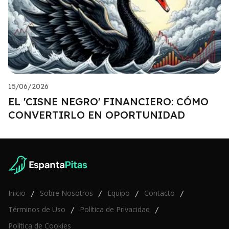
15/06/2026
EL 'CISNE NEGRO' FINANCIERO: CÓMO
CONVERTIRLO EN OPORTUNIDAD
Inicio
Sobre Nosotros
Equipo
Contacto
/
/
/
/
Términos de Uso
Política de Privacidad
/
/
Política de Cookies