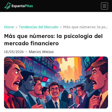
Home
Tendencias del Mercado
>
>
Más que números: la psi
cología del mercado fin
Más que números: la psicología del
anciero
mercado financiero
Marcos Vinicius
18/05/2026
•