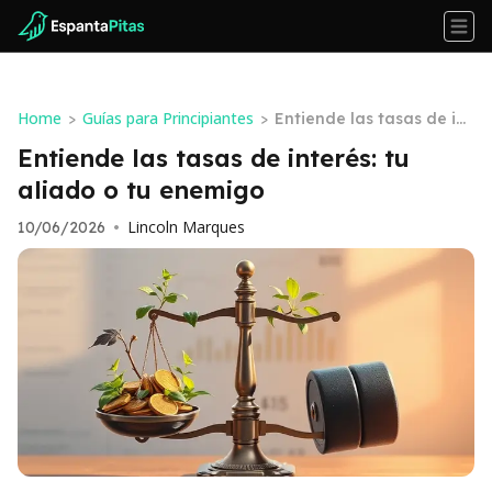
Home
Guías para Principiantes
>
>
Entiende las tasas de int
erés: tu aliado o tu enem
Entiende las tasas de interés: tu
igo
aliado o tu enemigo
Lincoln Marques
10/06/2026
•