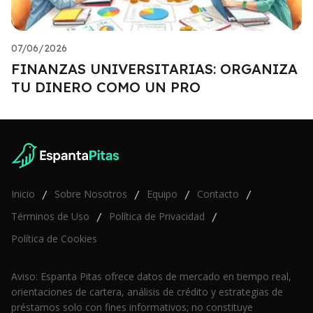
07/06/2026
FINANZAS UNIVERSITARIAS: ORGANIZA
TU DINERO COMO UN PRO
Inicio
Sobre Nosotros
Equipo
Contacto
/
/
/
/
Términos de Uso
Política de Privacidad
/
/
Política de Cookies
Aviso: Espanta Pitas ofrece datos de mercado en tiempo real,
orientaciones de cartera, análisis de crédito y estrategias de
préstamos solo con fines informativos; no constituye