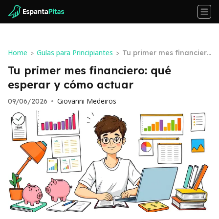
Home
Guías para Principiantes
>
>
Tu primer mes financier
o: qué esperar y cómo ac
Tu primer mes financiero: qué
tuar
esperar y cómo actuar
Giovanni Medeiros
09/06/2026
•