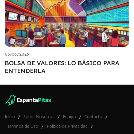
05/06/2026
BOLSA DE VALORES: LO BÁSICO PARA
ENTENDERLA
Inicio
Sobre Nosotros
Equipo
Contacto
/
/
/
/
Términos de Uso
Política de Privacidad
/
/