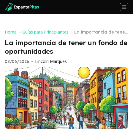
Home
Guías para Principiantes
>
>
La importancia de tener
un fondo de oportunida
La importancia de tener un fondo de
des
oportunidades
Lincoln Marques
08/06/2026
•