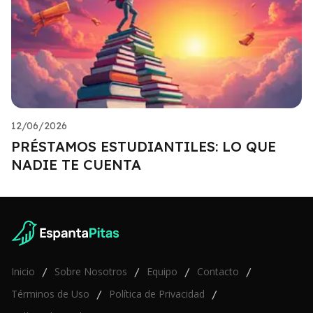
12/06/2026
PRÉSTAMOS ESTUDIANTILES: LO QUE
NADIE TE CUENTA
Inicio
Sobre Nosotros
Equipo
Contacto
/
/
/
/
Términos de Uso
Política de Privacidad
/
/