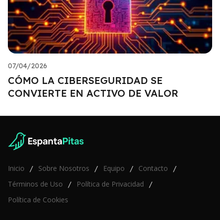
07/04/2026
CÓMO LA CIBERSEGURIDAD SE
CONVIERTE EN ACTIVO DE VALOR
Inicio
Sobre Nosotros
Equipo
Contacto
/
/
/
/
Términos de Uso
Política de Privacidad
/
/
Política de Cookies