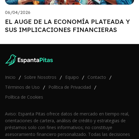
06/04/2026
EL AUGE DE LA ECONOMÍA PLATEADA Y
SUS IMPLICACIONES FINANCIERAS
Inicio
Sobre Nosotros
Equipo
Contacto
/
/
/
/
Términos de Uso
Política de Privacidad
/
/
Política de Cookies
Aviso: Espanta Pitas ofrece datos de mercado en tiempo real,
orientaciones de cartera, análisis de crédito y estrategias de
préstamos solo con fines informativos; no constituye
asesoramiento financiero personalizado. Todas las decisiones