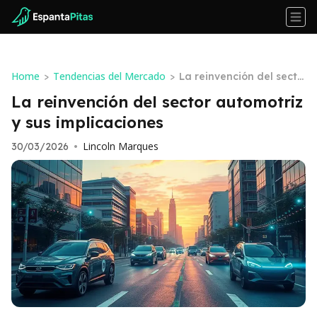
Home
Tendencias del Mercado
>
>
La reinvención del secto
r automotriz y sus implic
La reinvención del sector automotriz
aciones
y sus implicaciones
Lincoln Marques
30/03/2026
•